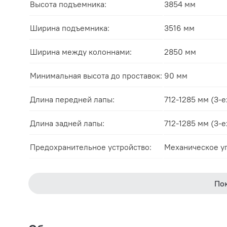
Высота подъемника:
3854 мм
Ширина подъемника:
3516 мм
Ширина между колоннами:
2850 мм
Минимальная высота до проставок:
90 мм
Длина передней лапы:
712-1285 мм (3-
Длина задней лапы:
712-1285 мм (3-
Предохранительное устройство:
Механическое у
Модификация:
Прямой привод 
По
Мощность:
2,2 кВт 220/380
Размеры упаковки:
3910x560x750 