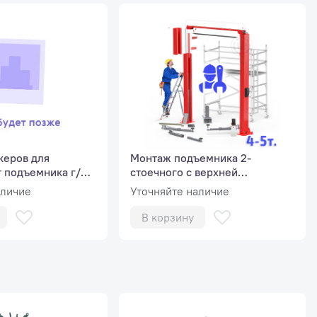
керов для
Монтаж подъемника 2-
т подъемника г/п
стоечного с верхней
н
сихронизацией, г/п 4 т - 5т
аличие
Уточняйте наличие
В корзину