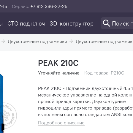
2-15
Сервис:
+7 812 336-22-25
ы
СТО под ключ
3D-конструктор
Двухстоечные подъемники
Двухстоечные подъемник
PEAK 210C
Уточняйте наличие
Код товара: P210C
PEAK 210C - Подъемник двухстоечный 4.5 т.
механическое управление на одной колонн
прямой привод каретки. Двухконтурные
гидроцилиндры прямого привода (разрабо
выполнены согласно стандартам ANSI ком
N.O.K, Япония). Электрогидравлическая силовая
Подробное описание
установ�...