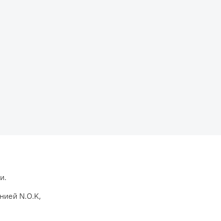
и.
нией N.O.K,