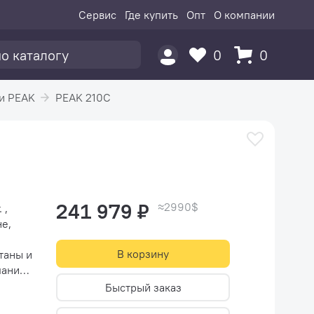
Сервис
Где купить
Опт
О компании
0
0
и PEAK
PEAK 210C
241 979 ₽
≈2990$
 ,
е,
В корзину
таны и
панией
Быстрый заказ