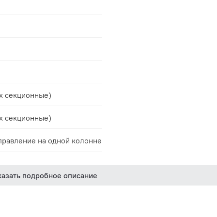
ех секционные)
ех секционные)
правление на одной колонне
каретки
казать подробное описание
В
мм