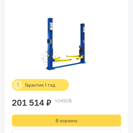
1
Гарантия 1 год
201 514 ₽
≈2490$
В корзину