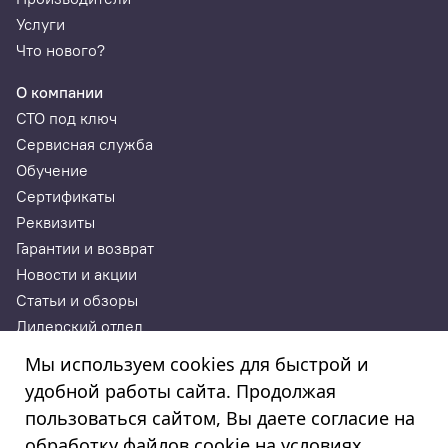
Услуги
Что нового?
О компании
СТО под ключ
Сервисная служба
Обучение
Сертификаты
Реквизиты
Гарантии и возврат
Новости и акции
Статьи и обзоры
Дилерский отдел
Контакты
Мы используем cookies для быстрой и
удобной работы сайта. Продолжая
ИП Годунова Лариса Леонидовна
пользоваться сайтом, Вы даете согласие на
ИНН 532108772827, ОГРНИП 308532130300022, ОКПО
308532130300022
обработку файлов cookie на условиях,