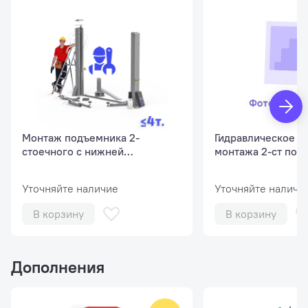
Троса синхронизации 2 шт
Комплект защиты стоек (резиновая накладка) 2 шт
Комплект проставок для увеличения высоты
подхвата 8 шт
Электропроводка и гидравлические шланги и
фитинги
Монтаж подъемника 2-
Гидравлическое м
стоечного с нижней
монтажа 2-ст под
синхронизацией, г/п до 4 т
до 4 тонн
Уточняйте наличие
Уточняйте наличи
В корзину
В корзину
Дополнения