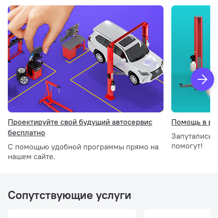
Расстояние между стойками
2850 мм
Длина лап
712 - 1285 мм
Масса
704 кг
Мощность гидростанции
2,2 кВт
Комплектация
Проектируйте свой будущий автосервис
Помощь в вы
бесплатно
Запутались 
Стойка подъемника ведущая
помогут!
С помощью удобной программы прямо на
нашем сайте.
Стойка подъемника ведомая
Гидростанция в сборе
Защитная пластина
Сопутствующие услуги
Трехсекционные лапы 4 шт