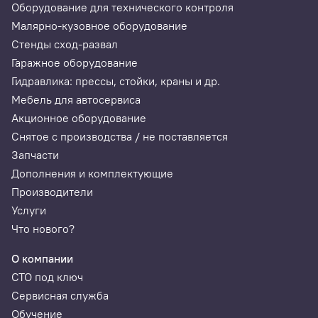
Оборудование для технического контроля
Малярно-кузовное оборудование
SCION
Стенды сход-развал
FR-S, FT, iA, iM, iQ, tC, xA, xB, xD
Гаражное оборудование
(на март 2021, список постоянно пополняется, следите
за обновлениями в
карте покрытия
).
Гидравлика: прессы, стойки, краны и др.
Мебель для автосервиса
Акционное оборудование
Снятое с производства / не поставляется
Запчасти
Дополнения и комплектующие
Производители
Услуги
Что нового?
Поддерживаемые системы
О компании
Двигатель (Engine);
СТО под ключ
Блок управления гибридной силовой системой
Сервисная служба
(Hybrid);
Обучение