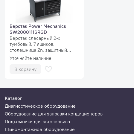
Верстак Power Mechanics
SW20001116RGD
Верстак слесарный 2-х
тумбовый, 7 ящиков,
столешница Zn, защитный
экран MaxPlus
Уточняйте наличие
LEXUS
В корзину
CT, ES, GS, GX, HS, IS, LF-A, LS, LX, NX, RC, RX, SC, TY
(на март 2021, список постоянно пополняется, следите
за обновлениями в
карте покрытия
).
Каталог
Диагностическое оборудование
Оборудование для заправки кондиционеров
Подъемники для автосервиса
Шиномонтажное оборудование