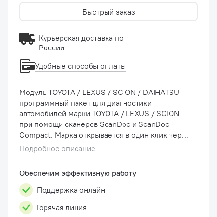
Быстрый заказ
Курьерская доставка по
России
Удобные способы оплаты
Модуль TOYOTA / LEXUS / SCION / DAIHATSU -
программный пакет для диагностики
автомобилей марки TOYOTA / LEXUS / SCION
при помощи сканеров ScanDoc и ScanDoc
Compact. Марка открывается в один клик через
интернет. Заново загружать программу
Подробное описание
ScanDoc с сайта и устанавливать ее не нужно.
Функции модуля Получение...
Обеспечим эффективную работу
Поддержка онлайн
Горячая линия