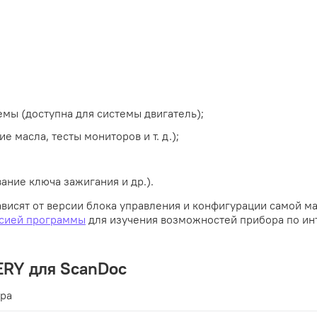
мы (доступна для системы двигатель);
 масла, тесты мониторов и т. д.);
ние ключа зажигания и др.).
ависят от версии блока управления и конфигурации самой м
сией программы
для изучения возможностей прибора по и
ERY для ScanDoc
ера