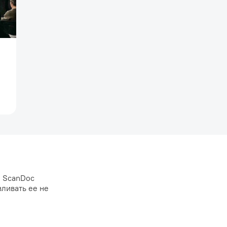
и ScanDoc
вливать ее не