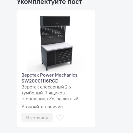
Укомплектуйте пост
Верстак Power Mechanics
SW20001116RGD
Верстак слесарный 2-х
тумбовый, 7 ящиков,
столешница Zn, защитный
экран MaxPlus
Уточняйте наличие
В корзину