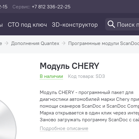
2-15
Сервис:
+7 812 336-22-25
ы
СТО под ключ
3D-конструктор
е
Дополнения Quantex
Программные модули ScanDo
Модуль CHERY
В наличии
Код товара: SD3
Модуль CHERY - программный пакет для
диагностики автомобилей марки Chery при
помощи сканеров ScanDoc и ScanDoc Comp
Марка открывается в один клик через инте
Заново загружать программу ScanDoc с са
устанавливать ее не нужно. Функции модуля
Подробное описание
Получение информации об автомобил...