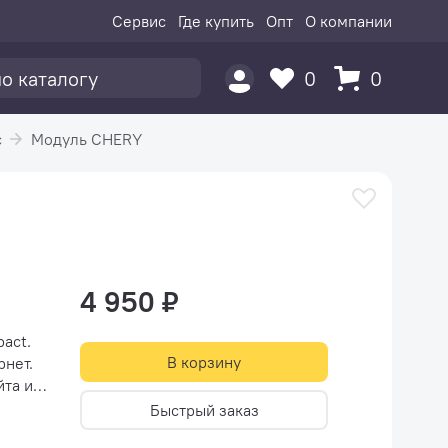
Сервис
Где купить
Опт
О компании
0
0
c
Модуль CHERY
4 950 ₽
act.
В корзину
рнет.
йта и
Быстрый заказ