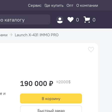
Сервис
Где купить
Опт
О компании
0
0
рами
Launch X-431 IMMO PRO
190 000 ₽
≈2000$
е и
В корзину
СТО.
Быстрый заказ