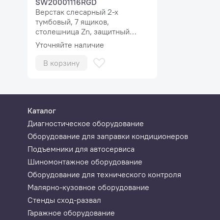
SW20001116RGD
GM, Fiat
Верстак слесарный 2-х
тумбовый, 7 ящиков,
Индия:
столешница Zn, защитный
Mahindra, Tata, Perodua, Proton, Maruti
экран MaxPlus
Уточняйте наличие
Иран:
В корзину
Saipa
Сервисные функции:
Reset Brake, Reset INJEC, Reset TPMS, Reset Oil, Re
Каталог
Диагностическое оборудование
Комплектация
Оборудование для заправки кондиционеров
Диагностический сканер Launch X-431 IMMO
Подъемники для автосервиса
Шиномонтажное оборудование
Диагностический адаптер DBSCar VII
Оборудование для технического контроля
Кабель USB-C
Малярно-кузовное оборудование
Кабель диагностический
Стенды сход-развал
Адаптер питания
Гаражное оборудование