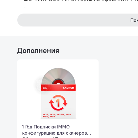
Беспроводная и проводная диагностика.
Универсальный информационный центр включает 
По
Поддержка проверки истории диагностики.
Функциональные особенности
Дополнения
IMMO PRO поддерживает сопоставление/копирован
Поддержка замены противоугонных модулей BMW, M
Wuling Baojun, GAC, SAIC Maxus, Great Wall Motor,
Поддерживает считывание противоугонных паролей 
JAC Passenger Cars и т. д.
Поддержка согласования ключей Ford, GM, Merced
Honda, Toyota, Nissan, Hyundai, Kia, BYD, Changan
Cars и т
1 Год Подписки IMMO
Поддерживаемые марки (Диагностика):
конфигурацию для сканеров