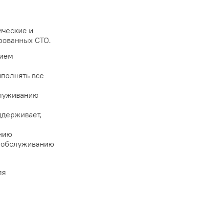
ические и
рованных СТО.
нием
полнять все
служиванию
ддерживает,
нию
г обслуживанию
ля