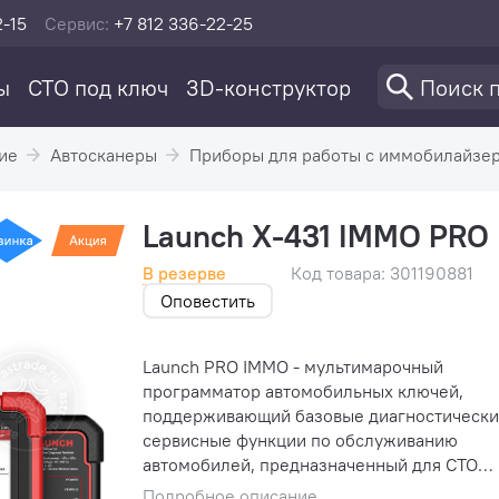
2-15
Сервис:
+7 812 336-22-25
ы
СТО под ключ
3D-конструктор
ие
Автосканеры
Приборы для работы с иммобилайзе
Launch X-431 IMMO PRO
В резерве
Код товара: 301190881
Оповестить
Launch PRO IMMO - мультимарочный
программатор автомобильных ключей,
поддерживающий базовые диагностически
сервисные функции по обслуживанию
автомобилей, предназначенный для СТО
крупного сегмента и специализированных 
Подробное описание