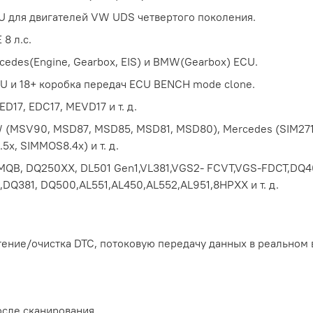
U для двигателей VW UDS четвертого поколения.
8 л.с.
edes(Engine, Gearbox, EIS) и BMW(Gearbox) ECU.
CU и 18+ коробка передач ECU BENCH mode clone.
D17, EDC17, MEVD17 и т. д.
 (MSV90, MSD87, MSD85, MSD81, MSD80), Mercedes (SIM271
x, SIMMOS8.4x) и т. д.
MQB, DQ250XX, DL501 Gen1,VL381,VGS2- FCVT,VGS-FDCT,DQ
DQ381, DQ500,AL551,AL450,AL552,AL951,8HPXX и т. д.
тение/очистка DTC, потоковую передачу данных в реальном в
осле сканирования.