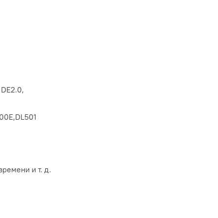
DE2.0,
400E,DL501
ремени и т. д.