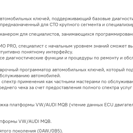
автомобильных ключей, поддерживающий базовые диагност
предназначенный для СТО крупного сегмента и специализи
сканером для специалистов, занимающихся программирова
O PRO, специалист с начальным уровнем знаний сможет вы
туитивно понятному интерфейсу.
все диагностические функции и процедуры по ремонту и об
арочный программатор автомобильных ключей, который по
обслуживанию автомобилей.
 спектр применения как частными мастерами по обслужива
реднего чека за счет предоставления полного спектра услу
ижка платформы VW/AUDI MQB (чтение данных ECU двигате
латформы VW/AUDI MQB.
ятого поколения (0AW/0B5).