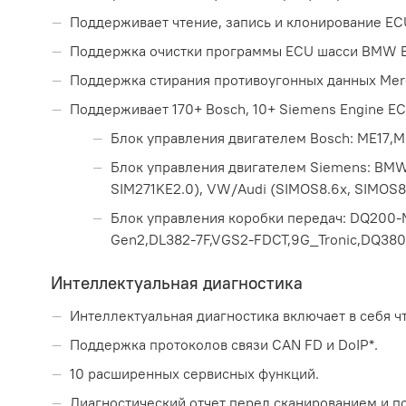
Поддерживает чтение, запись и клонирование EC
Поддержка очистки программы ECU шасси BMW E 
Поддержка стирания противоугонных данных Merc
Поддерживает 170+ Bosch, 10+ Siemens Engine E
Блок управления двигателем Bosch: ME17,ME
Блок управления двигателем Siemens: BMW
SIM271KE2.0), VW/Audi (SIMOS8.6x, SIMOS8.5
Блок управления коробки передач: DQ200-
Gen2,DL382-7F,VGS2-FDCT,9G_Tronic,DQ380,
Интеллектуальная диагностика
Интеллектуальная диагностика включает в себя ч
Поддержка протоколов связи CAN FD и DoIP*.
10 расширенных сервисных функций.
Диагностический отчет перед сканированием и п