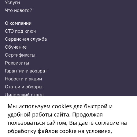
Услуги
Что нового?
О компании
СТО под ключ
Сервисная служба
Обучение
Сертификаты
Реквизиты
Гарантии и возврат
Новости и акции
Статьи и обзоры
Дилерский отдел
Контакты
Мы используем cookies для быстрой и
удобной работы сайта. Продолжая
ИП Годунова Лариса Леонидовна
пользоваться сайтом, Вы даете согласие на
ИНН 532108772827, ОГРНИП 308532130300022, ОКПО
308532130300022
обработку файлов cookie на условиях,