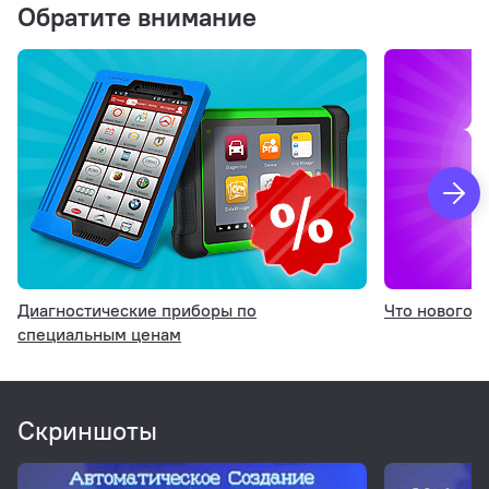
Обратите внимание
Schrader
YEMA
TTF
Continental
Xiali
Steal Mate
Huf/Beru
Smartire
Диагностические приборы по
Что нового?
SAT
специальным ценам
Pacific
Mobiletron
Скриншоты
Whetron
TRW