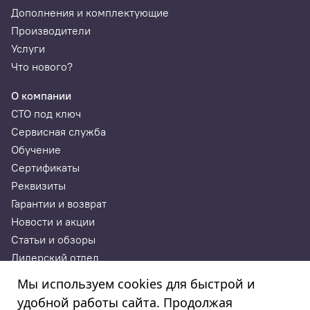
Дополнения и комплектующие
Диапазон
от -40°С до +125°С
Производители
температурного
Услуги
считывания
Что нового?
Точность
± 5°С
О компании
температурного
СТО под ключ
считывания
Сервисная служба
Обучение
Точность считывания
± 15%
G-сенсора
Сертификаты
Реквизиты
Мощность передачи
5 - 8 dBm
Гарантии и возврат
Новости и акции
Батарея
3.0 V
Статьи и обзоры
Дилерский отдел
Габариты (Ш х В х Д)
55.1 мм х 29.4 мм х 21.8 мм
Контакты
(зажимной датчик)
Мы используем cookies для быстрой и
54.2 мм х 29.4 мм х 19.1 мм
удобной работы сайта. Продолжая
(защелкивающийся датчик)
ИП Годунова Лариса Леонидовна