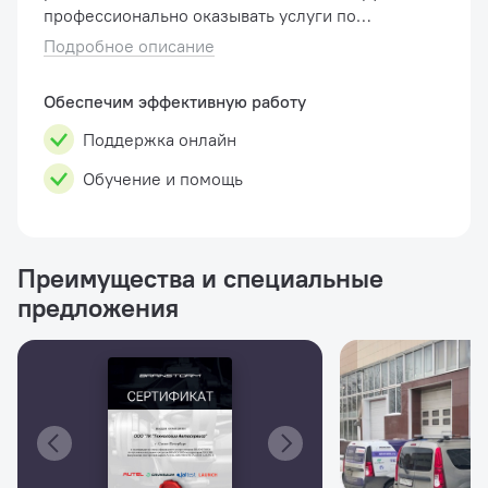
профессионально оказывать услуги по
установке, замене и продаже колесных
Подробное описание
датчиков контроля давления в шинах.
Комплект включает �...
Обеспечим эффективную работу
Поддержка онлайн
Обучение и помощь
Преимущества и специальные
предложения