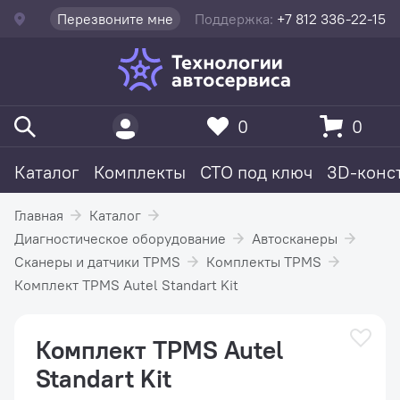
Перезвоните мне
Поддержка:
+7 812 336-22-15
0
0
Каталог
Комплекты
СТО под ключ
3D-конс
Главная
Каталог
Диагностическое оборудование
Автосканеры
Сканеры и датчики TPMS
Комплекты TPMS
Комплект TPMS Autel Standart Kit
Комплект TPMS Autel
Standart Kit