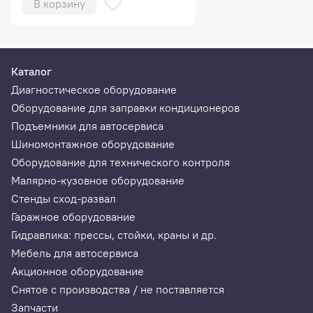
В корзину
Вес
0,39 кг
Датчик Autel TPMS
Каталог
Срок работы батареи
>5 лет
Диагностическое оборудование
Оборудование для заправки кондиционеров
Рабочая температура
от -40°С до +125°С
Подъемники для автосервиса
Шиномонтажное оборудование
Температура хранения
от -40°С до+150°С
Оборудование для технического контроля
Малярно-кузовное оборудование
Рабочая влажность
90 %
Стенды сход-развал
Гаражное оборудование
Рабочая частота
315 МГц / 433 МГц
Гидравлика: прессы, стойки, краны и др.
Диапазон контроля
от 100 до 900 кПа
Мебель для автосервиса
давления
Акционное оборудование
Снятое с производства / не поставляется
Точность измерения
± 10 кПа
Запчасти
давления