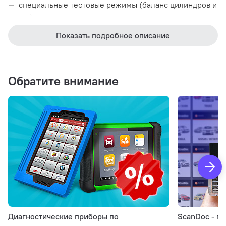
специальные тестовые режимы (баланс цилиндров и
т.п.);
программирование блоков управления;
Показать подробное описание
запись и сохранение в памяти массива цифровых
параметров, соответствующих заданному ездовому
циклу;
Обратите внимание
просмотр записанного массива параметров по
кадрам, в т.ч. в графическом виде;
различные сервисные процедуры (сброс сервисных
индикаторов, прокачка систем ABS и др.).
Комплектация
Диагностические приборы по
ScanDoc - ги
Интерфейсный модуль VCM II
1 шт.