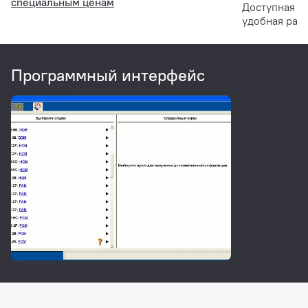
специальным ценам
Доступная д
удобная рас
Диагностический кабель OBD-II 16 pin
1 шт.
Кабель связи VCM II и ПК ( USB adapter)
1 шт.
Программный интерфейс
Программное обеспечение на русском языке
1 шт.