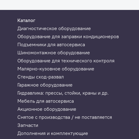
Тележка
Каталог
Измерительный модуль с держателем датчиков
Диагностическое оборудование
ПК с операционной системой XP
Оборудование для заправки кондиционеров
Монитор, мышь
Подъемники для автосервиса
Принтер
Шиномонтажное оборудование
Дистанционное управление (передатчик и прием
Оборудование для технического контроля
Малярно-кузовное оборудование
Блок питания с сетевым проводом
Стенды сход-развал
Системный тестер KTS 540
Гаражное оборудование
Системное программное обеспечение SystemSoft
Гидравлика: прессы, стойки, краны и др.
Комплект для измерения давления жидкости (макс
Мебель для автосервиса
Акционное оборудование
2 Y-образных адаптера
Снятое с производства / не поставляется
Универсальный КВ-зонд
Запчасти
Соединительный провод мульти 1 и мульти 2
Дополнения и комплектующие