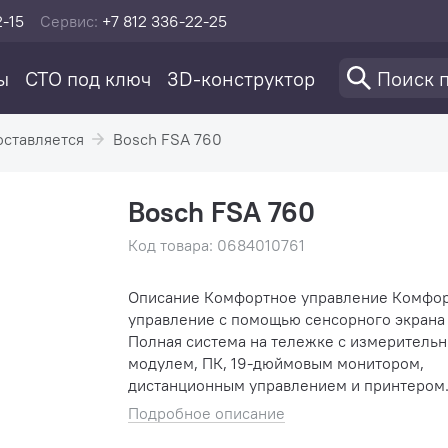
2-15
Сервис:
+7 812 336-22-25
ы
СТО под ключ
3D-конструктор
оставляется
Bosch FSA 760
Bosch FSA 760
Код товара: 0684010761
Описание Комфортное управление Комфортное
управление с помощью сенсорного экрана
Полная система на тележке с измеритель
модулем, ПК, 19-дюймовым монитором,
дистанционным управлением и принтером
Многосторонняя и надежная диагностика
Подробное описание
неисправностей Вы�...