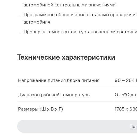
автомобилей контрольными значениями
Программное обеспечение с этапами проверки и 
автомобиля
Проверка компонентов в установленном состоян
Технические характеристики
Напряжение питания блока питания
90 – 264 
Диапазон рабочей температуры
От 5°C до
Размеры (Ш x В x Г)
1785 x 68
Вес
91 кг
По