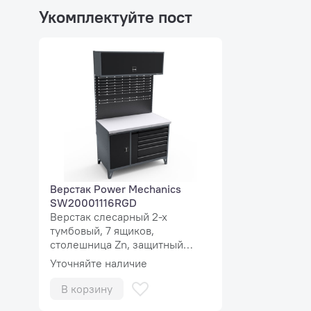
Укомплектуйте пост
Формы сигналов
Постоянны
Частоты
От 1 Гц до
Диапазон настройки ширины импульса
От 10% д
Амплитуда
От -10 В д
Ток
Макс. 50 
Верстак Power Mechanics
Разрешающая способность
8 битов (
SW20001116RGD
Верстак слесарный 2-х
Защита от перегрузки
Автомати
тумбовый, 7 ящиков,
столешница Zn, защитный
экран MaxPlus
Уточняйте наличие
В корзину
Комплектация