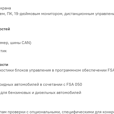
экрана
лем, ПК, 19-дюймовым монитором, дистанционным управлен
остей
имер, шины CAN)
стик
оcти
остики блоков управления в программном обеспечении FSA
ридных автомобилей в сочетании с FSA 050
для бензиновых и дизельных автомобилей
тапам проверки с опциональными, специфическими для конк