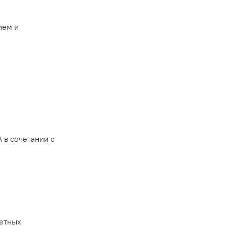
ием и
 в сочетании с
ретных