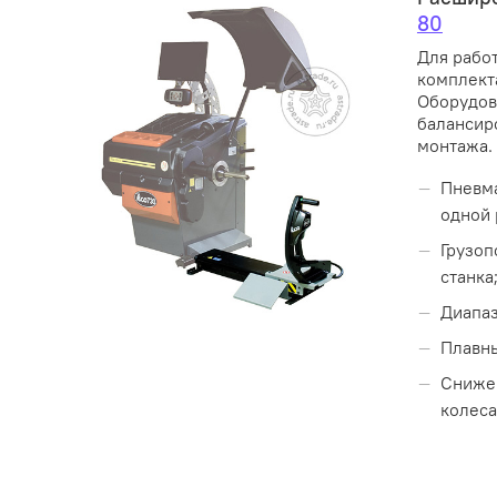
80
Для рабо
комплект
Оборудов
балансир
монтажа.
Пневма
одной 
Грузоп
станка
Диапаз
Плавны
Снижен
колес