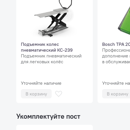
действиям
желаемой 
предвари
Подъемник колес
Bosch TPA 2
пневматический КС-239
Профессион
Подъемник пневматический
дополнение к
для легковых колёс
в обслужива
активации д
Автомат
Уточняйте наличие
Уточняйте н
Значит
В корзину
В корзину
Автодо
груза.
Укомплектуйте пост