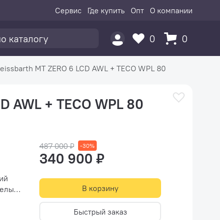
Сервис
Где купить
Опт
О компании
0
0
eissbarth MT ZERO 6 LCD AWL + TECO WPL 80
LCD AWL + TECO WPL 80
487 000 ₽
-30%
340 900 ₽
ий
В корзину
ены
Быстрый заказ