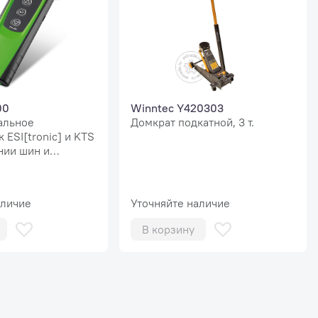
 оператора. Для старта работы мастер просто указывает ме
установки груза на диске и запускает стенд закрытием кожу
тельных настроек и выбора режимов.
00
Winntec Y420303
альное
Домкрат подкатной, 3 т.
 ESI[tronic] и KTS
нии шин и
атчиков TPMS
ическое позиционирование колеса
аличие
Уточняйте наличие
ельная экономия времени и исключение ошибки оператора;
В корзину
ворот колеса до места установки грузов – последовательно