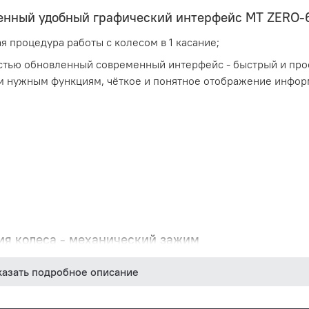
енный удобный графический интерфейс MT ZERO-
я процедура работы с колесом в 1 касание;
тью обновленный современный интерфейс - быстрый и про
м нужным функциям, чёткое и понятное отображение инфор
я колеса - механический зажим
 в использовании и обслуживании. Нет необходимости подк
казать подробное описание
пневмосистеме. В базовый комплект станков входит набор к
 колес.