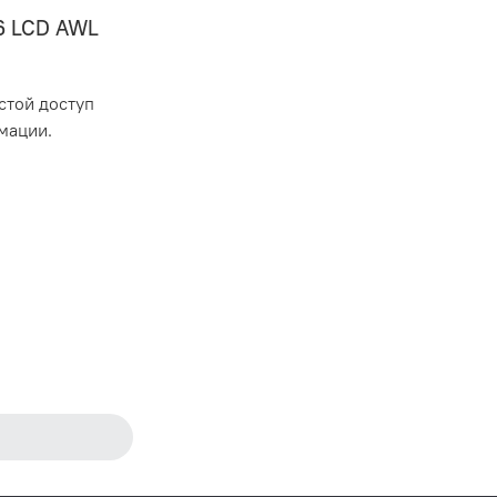
6 LCD AWL
стой доступ
мации.
лючения
онусов для