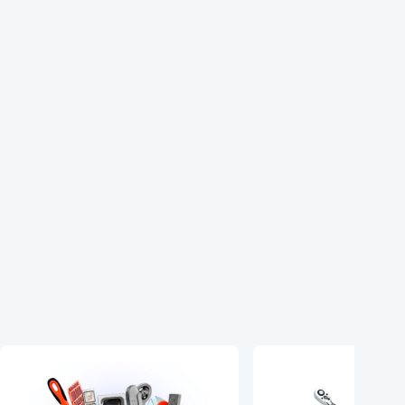
ых
его опыта
2, Alu3) по