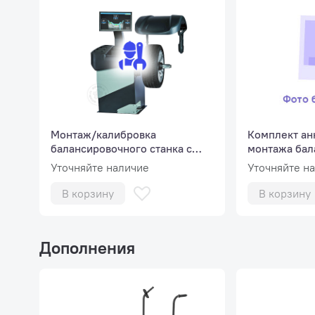
Обновл
Эргоно
матери
Места 
Монтаж/калибровка
Комплект ан
разраб
балансировочного станка с
монтажа бал
автоматическим вводом
станка
Уточняйте наличие
Уточняйте н
Прочна
параметров
В корзину
В корзину
Дополнения
Быстрый
Автоматич