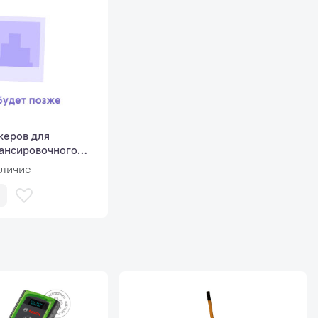
ённый дизайн
мичная вместительная панель для инструментов и расходн
алов;
хранения инструмента спроектированы с учетом многолетн
керов для
отки стендов;
ансировочного
аличие
я панель хранения грузиков с антискользящим покрытием
 выбор программы балансировки (QSP)
еское распознавание программ балансировки (Standard, Alu