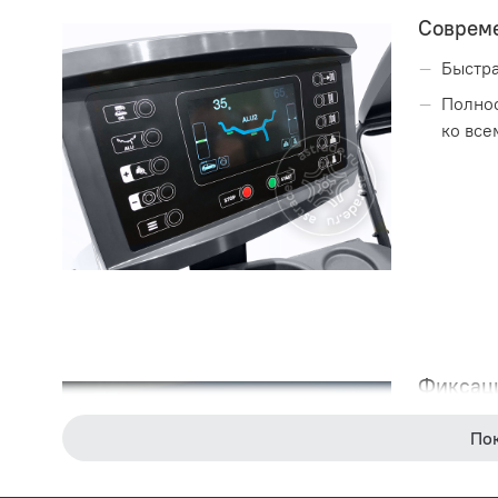
Соврем
Быстра
Полнос
ко все
Фиксаци
Простота
По
станка к 
установки