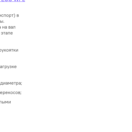
спорт) в
ы.
 на вал
 этапе
рукоятки
нагрузке
 диаметра;
перекосов;
елыми