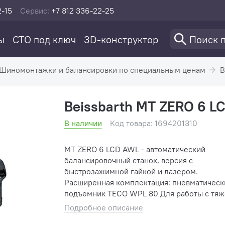
2-15
Сервис:
+7 812 336-22-25
ы
СТО под ключ
3D-конструктор
Шиномонтажки и балансировки по специальным ценам
B
Beissbarth MT ZERO 6 
В наличии
Код товара: 1694201310
MT ZERO 6 LCD AWL - автоматический
балансировочный станок, версия с
быстрозажимной гайкой и лазером.
Расширенная комплектация: пневматическ
подъемник TECO WPL 80 Для работы с тяжелыми
колесами (внедорожники, коммерческий
Подробное описание
транспорт) в комплектацию станка добавл