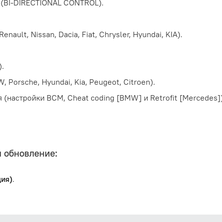
(BI-DIRECTIONAL CONTROL).
t, Nissan, Dacia, Fiat, Chrysler, Hyundai, KIA).
).
orsche, Hyundai, Kia, Peugeot, Citroen).
(настройки BCM, Cheat coding [BMW] и Retrofit [Mercedes])
 обновление:
ия)
.
UTO-VIN).