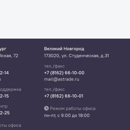
ек
ург
Великий Новгород
ская, 72
173020, ул. Студенческая, д.31
тел./факс
22-14
+7 (8162) 66-10-00
u
mail@astrade.ru
поддержка
тел./факс
22-15
+7 (8162) 66-10-01
нтр
Режим работы офиса
22-25
пн-пт, с 9:00 до 18:00
оты офиса