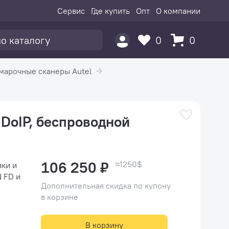
Сервис
Где купить
Опт
О компании
0
0
марочные сканеры Autel
 DoIP, беспроводной
106 250 ₽
≈1250$
ики и
 FD и
Дополнительная скидка по купону
в корзине
В корзину