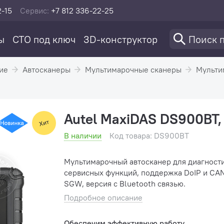
2-15
Сервис:
+7 812 336-22-25
ы
СТО под ключ
3D-конструктор
ие
Автосканеры
Мультимарочные сканеры
Мульти
Autel MaxiDAS DS900BT,
В наличии
Код товара: DS900BT
Мультимарочный автосканер для диагност
сервисных функций, поддержка DoIP и CAN
SGW, версия с Bluetooth связью.
Подробное описание
Обеспечим эффективную работу