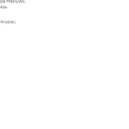
ра MaxiDAS.
вязь
rysler,