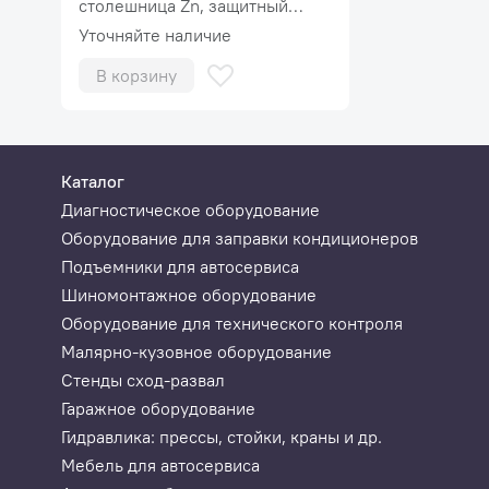
столешница Zn, защитный
Оперативная память (RAM)
экран MaxPlus
Уточняйте наличие
Скорость опроса в режиме краткого теста (49 систе
В корзину
Время автономной работы без подзарядки
Каталог
Диагностическое оборудование
Оборудование для заправки кондиционеров
Подъемники для автосервиса
Шиномонтажное оборудование
Оборудование для технического контроля
Малярно-кузовное оборудование
Стенды сход-развал
Гаражное оборудование
Гидравлика: прессы, стойки, краны и др.
Мебель для автосервиса