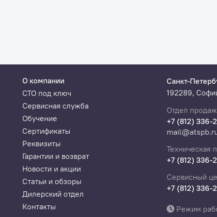
2 Гб
4 Гб
м)
3 мин 23 сек
2 мин 11 с
4 часа
8 часов
О компании
Санкт-Петерб
192289, Софий
СТО под ключ
Сервисная служба
Отдел продаж
Обучение
+7 (812) 336-
Сертификаты
mail@atspb.r
Реквизиты
Техническая 
Гарантии и возврат
+7 (812) 336-
Новости и акции
Сервисный це
Статьи и обзоры
+7 (812) 336-
Дилерский отдел
Контакты
Режим раб