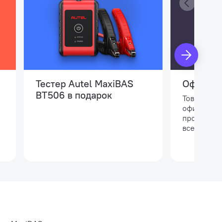
Сертификат
Тестер Autel MaxiBAS
Официал
BT506 в подарок
Товар сер
официальн
производи
всем станд