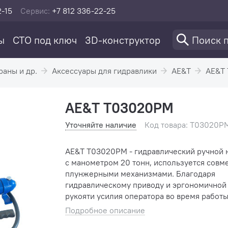
2-15
Сервис:
+7 812 336-22-25
ы
СТО под ключ
3D-конструктор
раны и др.
Аксессуары для гидравлики
AE&T
AE&T
AE&T T03020PM
Уточняйте наличие
Код товара: T03020P
AE&T T03020PM - гидравлический ручной 
с манометром 20 тонн, используется совме
плунжерными механизмами. Благодаря
гидравлическому приводу и эргономичной
рукояти усилия оператора во время работ
минимальны. Встроенный манометр позво
Подробное описание
визуально контролировать ве...