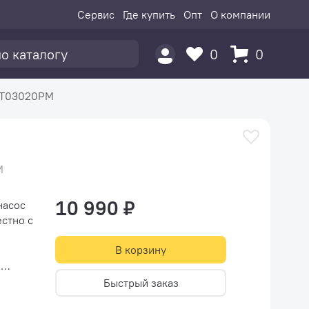
Сервис
Где купить
Опт
О компании
0
0
 T03020PM
M
10 990 ₽
насос
стно с
В корзину
ы
ляет
Быстрый заказ