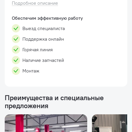
асимметричной конструкции с нижней
Подробное описание
синхронизацией. Снятие с замков
безопасности ручное отдельно на каждо...
Обеспечим эффективную работу
Выезд специалиста
Поддержка онлайн
Горячая линия
Наличие запчастей
Монтаж
Преимущества и специальные
предложения