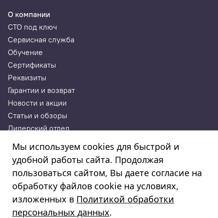
О компании
СТО под ключ
Сервисная служба
Обучение
Сертификаты
Реквизиты
Гарантии и возврат
Новости и акции
Статьи и обзоры
Дилерский отдел
Контакты
Мы используем cookies для быстрой и
удобной работы сайта. Продолжая
ИП Годунова Лариса Леонидовна
пользоваться сайтом, Вы даете согласие на
ИНН 532108772827, ОГРНИП 308532130300022, ОКПО
308532130300022
обработку файлов cookie на условиях,
© 2003—2025
изложенных в
Политикой обработки
«Автосервисторг»
персональных данных
.