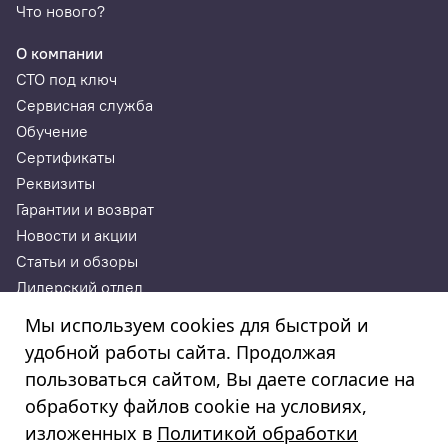
Что нового?
О компании
СТО под ключ
Сервисная служба
Обучение
Сертификаты
Реквизиты
Гарантии и возврат
Новости и акции
Статьи и обзоры
Дилерский отдел
Контакты
Мы используем cookies для быстрой и
удобной работы сайта. Продолжая
ИП Годунова Лариса Леонидовна
пользоваться сайтом, Вы даете согласие на
ИНН 532108772827, ОГРНИП 308532130300022, ОКПО
308532130300022
обработку файлов cookie на условиях,
© 2003—2025
изложенных в
Политикой обработки