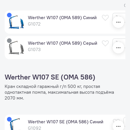
Ст
Werther W107 (OMA 589) Синий
G1072
Werther W107 (OMA 589) Серый
G1073
Werther W107 SE (OMA 586)
Кран складной гаражный г/п 500 кг, простая
однотактная помпа, максимальная высота подъёма
2070 мм.
Werther W107 SE (OMA 586) Синий
G1092