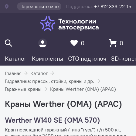
Перезвоните мне
Поддержка:
+7 812 336-22-15
0
0
Каталог
Комплекты
СТО под ключ
3D-конс
Главная
Каталог
Гидравлика: прессы, стойки, краны и др.
Гаражные краны
Краны Werther (OMA) (APAC)
Краны Werther (OMA) (APAC)
Werther W140 SE (OMA 570)
Кран нескладной гаражный (типа "гусь") г/п 500 кг.,
высота подъёма 2400 мм, однотактный гидроцилиндр.