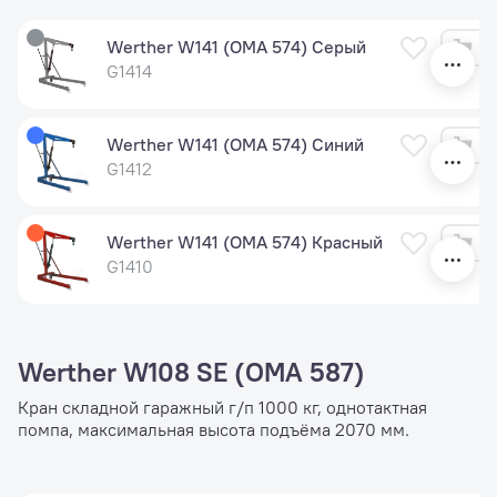
С
Werther W141 (OMA 574) Серый
G1414
Werther W141 (OMA 574) Синий
G1412
Werther W141 (OMA 574) Красный
G1410
Werther W108 SE (OMA 587)
Кран складной гаражный г/п 1000 кг, однотактная
помпа, максимальная высота подъёма 2070 мм.