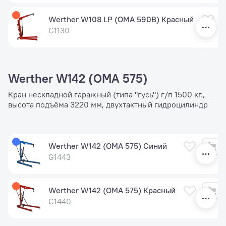
Werther W108 LP (OMA 590B) Красный
G1130
Werther W142 (OMA 575)
Кран нескладной гаражный (типа "гусь") г/п 1500 кг.,
высота подъёма 3220 мм, двухтактный гидроцилиндр
Werther W142 (OMA 575) Синий
G1443
Werther W142 (OMA 575) Красный
G1440