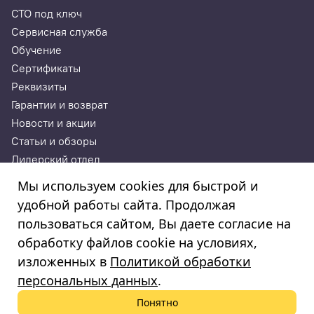
СТО под ключ
Сервисная служба
Обучение
Сертификаты
Реквизиты
Гарантии и возврат
Новости и акции
Статьи и обзоры
Дилерский отдел
Контакты
Мы используем cookies для быстрой и
удобной работы сайта. Продолжая
ИП Годунова Лариса Леонидовна
пользоваться сайтом, Вы даете согласие на
ИНН 532108772827, ОГРНИП 308532130300022, ОКПО
308532130300022
обработку файлов cookie на условиях,
© 2003—2025
изложенных в
Политикой обработки
«Автосервисторг»
персональных данных
.
Понятно
Политика обработки персональных данных