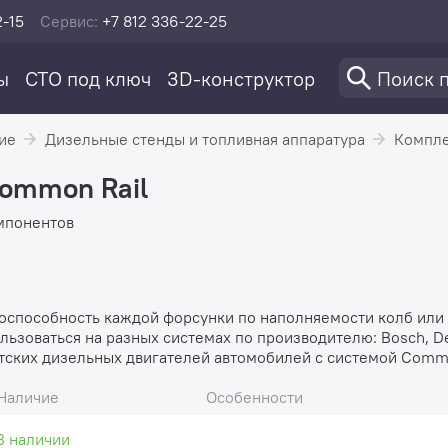
2-15
Сервис:
+7 812 336-22-25
ы
СТО под ключ
3D-конструктор
ие
Дизельные стенды и топливная аппаратура
Компле
Common Rail
мпонентов
оспособность каждой форсунки по наполняемости колб или
льзоваться на разных системах по производителю: Bosch, De
тских дизельных двигателей автомобилей с системой Commo
Наличие
Особенности
В наличии