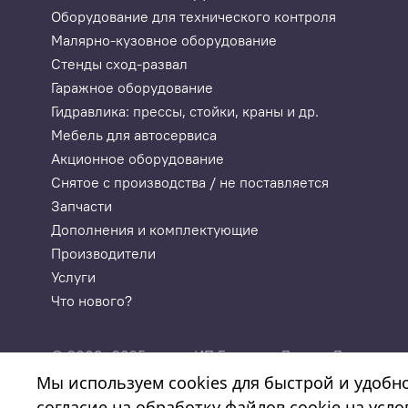
Оборудование для технического контроля
Малярно-кузовное оборудование
Стенды сход-развал
Гаражное оборудование
Гидравлика: прессы, стойки, краны и др.
Мебель для автосервиса
Акционное оборудование
Снятое с производства / не поставляется
Запчасти
Дополнения и комплектующие
Производители
Услуги
Что нового?
© 2003—2025
ИП Годунова Лариса Леонидовн
«Автосервисторг»
ИНН 532108772827, ОГРНИП 3
Мы используем cookies для быстрой и удобн
согласие на обработку файлов cookie на усл