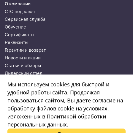
О компании
СТО под ключ
Сервисная служба
Обучение
Сертификаты
Реквизиты
Гарантии и возврат
Новости и акции
Статьи и обзоры
Дилерский отдел
Контакты
Мы используем cookies для быстрой и
удобной работы сайта. Продолжая
ИП Годунова Лариса Леонидовна
пользоваться сайтом, Вы даете согласие на
ИНН 532108772827, ОГРНИП 308532130300022, ОКПО
308532130300022
обработку файлов cookie на условиях,
© 2003—2025
изложенных в
Политикой обработки
«Автосервисторг»
персональных данных
.