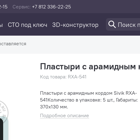
2-15
Сервис:
+7 812 336-22-25
ы
СТО под ключ
3D-конструктор
оставляется
Пластыри с арамидным к
Код товара: RXA-541
Пластыри с арамидным кордом Sivik RXA-
541Количество в упаковке: 5 шт., Габариты:
370x130 мм.
Подробное описание