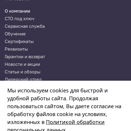
О компании
СТО под ключ
Сервисная служба
Обучение
Сертификаты
Реквизиты
Гарантии и возврат
Новости и акции
Статьи и обзоры
Дилерский отдел
Контакты
Мы используем cookies для быстрой и
удобной работы сайта. Продолжая
ИП Годунова Лариса Леонидовна
пользоваться сайтом, Вы даете согласие на
ИНН 532108772827, ОГРНИП 308532130300022, ОКПО
308532130300022
обработку файлов cookie на условиях,
© 2003—2025
изложенных в
Политикой обработки
«Автосервисторг»
персональных данных
.