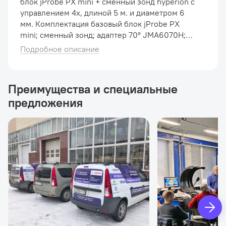
блок jProbe PX mini + сменный зонд hyperion с
управлением 4x, длиной 5 м. и диаметром 6
мм. Комплектация базовый блок jProbe PX
mini; сменный зонд; адаптер 70° JMA6070H;
адаптер с двумя направлениями обзора 0/90°
Подробное описание
JMA60090H; измерительная насадка JMT60H;
карта памяти S...
Преимущества и специальные
предложения