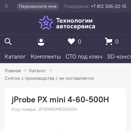
Перезвоните мне
Поддержка:
+7 812 336-22-15
0
0
Каталог
Комплекты
СТО под ключ
3D-конс
Главная
Каталог
Снятое с производства / не поставляется
jProbe PX mini 4-60-500H
Код товара: JPXM4SM60500H