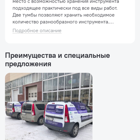
место с возможностью хранения инструмента
подходящее практически под все виды работ.
Две тумбы позволяют хранить необходимое
количество разнообразного инструмента.
Дверца тумбы запираются на ключ и может
Подробное описание
переставляться как под правую ...
Преимущества и специальные
предложения