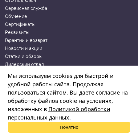
СТО под ключ
Сервисная служба
Обучение
Сертификаты
Реквизиты
Гарантии и возврат
Новости и акции
Статьи и обзоры
Дилерский отдел
Контакты
Мы используем cookies для быстрой и
удобной работы сайта. Продолжая
ИП Годунова Лариса Леонидовна
пользоваться сайтом, Вы даете согласие на
ИНН 532108772827, ОГРНИП 308532130300022, ОКПО
308532130300022
обработку файлов cookie на условиях,
© 2003—2025
изложенных в
Политикой обработки
«Автосервисторг»
персональных данных
.
Понятно
Политика обработки персональных данных