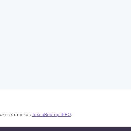
тажных станков
ТехноВектор iPRO
.