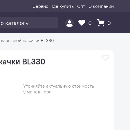
Сервис
Где купить
Опт
О компании
0
0
 взрывной накачки BL330
качки BL330
Уточняйте актуальную стоимость
у менеджера
.