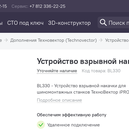
2-15
Сервис:
+7 812 336-22-25
ы
СТО под ключ
3D-конструктор
е
Дополнения Техновектор (Technovector)
Устройство
Устройство взрывной на
Уточняйте наличие
Код товара: BL330
BL330 - Устройство взрывной накачки для
шиномонтажных станков ТехноВектор iPRO
Подробное описание
Обеспечим эффективную работу
Удаленное подключение