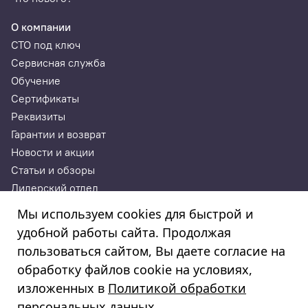
О компании
СТО под ключ
Сервисная служба
Обучение
Сертификаты
Реквизиты
Гарантии и возврат
Новости и акции
Статьи и обзоры
Дилерский отдел
Контакты
Мы используем cookies для быстрой и
удобной работы сайта. Продолжая
ИП Годунова Лариса Леонидовна
пользоваться сайтом, Вы даете согласие на
ИНН 532108772827, ОГРНИП 308532130300022, ОКПО
308532130300022
обработку файлов cookie на условиях,
© 2003—2025
изложенных в
Политикой обработки
«Автосервисторг»
персональных данных
.