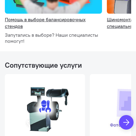
Основная рабочая поверхность содержит 30
универсальных ячеек для хранения балансировочных
Помощь в выборе балансировочных
Шиномонтажк
грузов, конусов и других приспособлений.
стендов
специальны
Запутались в выборе? Наши специалисты
помогут!
Сопутствующие услуги