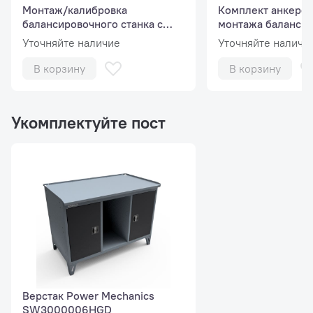
Монтаж/калибровка
Комплект анкеров
балансировочного станка с
монтажа баланси
автоматическим вводом
станка
Уточняйте наличие
Уточняйте наличи
параметров
В корзину
В корзину
Дополнительные емкости с выдвижными ящиками для
хранения коробок с балансировочным грузами и других
приспособлений.
Укомплектуйте пост
Верстак Power Mechanics
SW3000006HGD