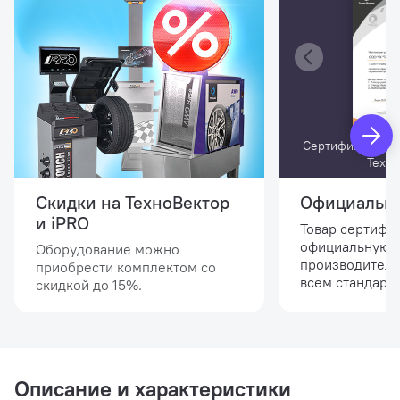
Сертификат офи
Техн
Скидки на ТехноВектор
Официальны
и iPRO
Товар сертифи
официальную 
Оборудование можно
производителя
приобрести комплектом со
всем стандарта
скидкой до 15%.
Описание и характеристики