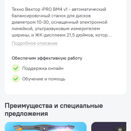
Техно Вектор iPRO BM4 v1 - автоматический
балансировочный станок для дисков
диаметром 10-30, оснащенный электронной
линейкой, ультразвуковым измерителем
ширины, и ЖК-дисплеем 21,5 дюймов, который
активно используется в шиномонтажах и
Подробное описание
станциях технического обслуживания. О�...
Обеспечим эффективную работу
Поддержка онлайн
Обучение и помощь
Преимущества и специальные
предложения