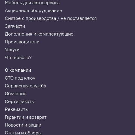
дисбаланса, г
Мебель для автосервиса
Акционное оборудование
Пределы допускаемой
+/-(3+0,1*М)
Снятое с производства / не поставляется
относительной погрешности
М - измеряемая
Запчасти
измерений
неуравновешенная
неуравновешенной массы
масса в граммах
Дополнения и комплектующие
дисбаланса, г
Производители
Услуги
Диапазон определения угла
от 0 до 360
Что нового?
установки корректирующей
массы, 0
О компании
СТО под ключ
Пределы допускаемой
+/- 5
Сервисная служба
абсолютной погрешности
определения угла установки
Обучение
корректирующей массы, 0
Сертификаты
Реквизиты
Диаметр обода
от 262 до 762
Гарантии и возврат
балансируемого колеса, мм
Новости и акции
Максимальный диаметр шины
900
Статьи и обзоры