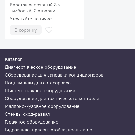
Верстак слесарный 3-х
тумбовый, 2 створки
Уточняйте наличие
В корзину
Цветной монитор 21.5 дюймов для удобства работы
Каталог
оператора, наглядного отображения всех процессов
Диагностическое оборудование
работы настройки. а также, статистической
Оборудование для заправки кондиционеров
информации.
Подъемники для автосервиса
Шиномонтажное оборудование
Оборудование для технического контроля
Малярно-кузовное оборудование
Технические характеристики
Стенды сход-развал
Гаражное оборудование
Диапазон измерений
от 0 до 100
Гидравлика: прессы, стойки, краны и др.
неуравновешенной массы