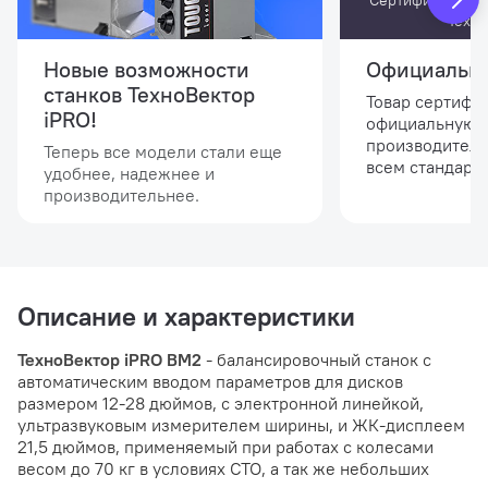
Сертификат офи
Техн
Новые возможности
Официальны
станков ТехноВектор
Товар сертифи
iPRO!
официальную 
производителя
Теперь все модели стали еще
всем стандарта
удобнее, надежнее и
производительнее.
Описание и характеристики
ТехноВектор iPRO BM2
- балансировочный станок с
автоматическим вводом параметров для дисков
размером 12-28 дюймов, с электронной линейкой,
ультразвуковым измерителем ширины, и ЖК-дисплеем
21,5 дюймов, применяемый при работах с колесами
весом до 70 кг в условиях СТО, а так же небольших