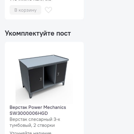
Нарушение геометрии диска приводит к
возникновению неуравновешенных центробежных
В корзину
сил с разными векторами, что создает вибрацию
колеса и нагрузки на подвеску и рулевой механизм.
Измерение геометрии осуществляется при помощи
Укомплектуйте пост
датчика, установленного на электронной линейке.
Результат измерения отображается на экране
баланисровочного стенда iPRO в виде полярной
системы координат (радиус диска с привязкой к
углу). После выполнения измерения по всей
окружности программа выводит минимальное,
максимальное и номинальное отклонение.
Значительное отклонение выявляет потребность
ремонта или замены диска.
Верстак Power Mechanics
SW3000006HGD
Верстак слесарный 3-х
тумбовый, 2 створки
Уточняйте наличие