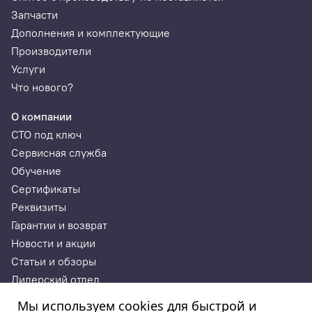
Запчасти
Дополнения и комплектующие
Датчики и автоматизация
Производители
В балансировочном оборудовании iPRO
Услуги
используются технические решения, позволяющее
Что нового?
автоматизировать и упростить работу с
оборудованием, а также сократить время
обслуживания клиента.
О компании
СТО под ключ
Измерение ширины колеса производится
Сервисная служба
ультразвуковым сенсором
Обучение
Электромеханический тормоз для точной
Сертификаты
фиксации колеса в месте установки
Реквизиты
корректирующей массы
Гарантии и возврат
Функция автоматического доворота колеса до
Новости и акции
места установки груза
Статьи и обзоры
Точное обозначение места установки груза
Дилерский отдел
осуществляется лазерным указателем
Контакты
Мы используем cookies для быстрой и