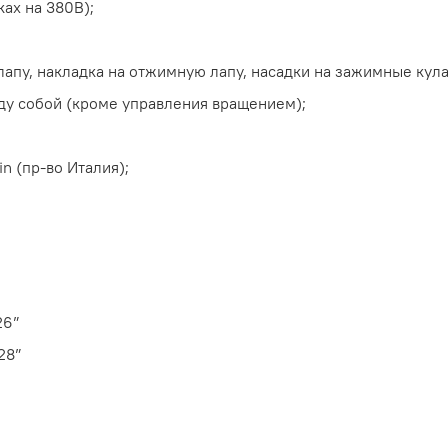
ах на 380В);
лапу, накладка на отжимную лапу, насадки на зажимные кула
ду собой (кроме управления вращением);
 (пр-во Италия);
26”
28”