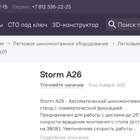
2-15
Сервис:
+7 812 336-22-25
ы
СТО под ключ
3D-конструктор
ие
Легковое шиномонтажное оборудование
Легковые
A26
Storm A26
Уточняйте наличие
Код товара: A26
Storm A26 - Автоматический шиномонтаж
стенд с пневматической фиксацией.
Предназначен для работы с дисками до 26”. Д
скорости вращения монтажного стола (в ст
на 380В); Увеличенная скорость работы
отжимной лапы; В комплекте - пластиковые
Подробное описание