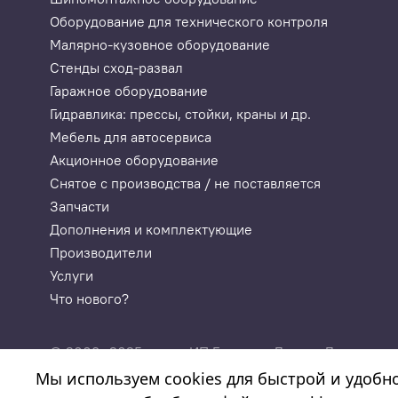
Оборудование для технического контроля
Малярно-кузовное оборудование
Стенды сход-развал
Гаражное оборудование
Гидравлика: прессы, стойки, краны и др.
Мебель для автосервиса
Акционное оборудование
Снятое с производства / не поставляется
Запчасти
Дополнения и комплектующие
Производители
Услуги
Что нового?
© 2003—2025
ИП Годунова Лариса Леонидовн
«Автосервисторг»
ИНН 532108772827, ОГРНИП 3
Мы используем cookies для быстрой и удобн