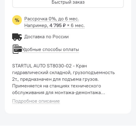
Быстрый заказ
Рассрочка 0%, до 6 мес.
Например,
4 795 ₽
× 6 мес.
Доставка по России
Удобные способы оплаты
STARTUL AUTO ST8030-02 - Кран
гидравлический складной, грузоподъемность
2т., предназначен для подъема грузов.
Применяется на станциях технического
обслуживания для монтажа-демонтажа
автомобильных двигателей. Устройство
Подробное описание
полностью автономно, не требует ни
электричества, ни верхни�...