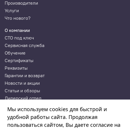
Производители
Услуги
Что нового?
О компании
СТО под ключ
Сервисная служба
Обучение
Сертификаты
Реквизиты
Гарантии и возврат
Новости и акции
Статьи и обзоры
Дилерский отдел
Контакты
Мы используем cookies для быстрой и
удобной работы сайта. Продолжая
ИП Годунова Лариса Леонидовна
пользоваться сайтом, Вы даете согласие на
ИНН 532108772827, ОГРНИП 308532130300022, ОКПО