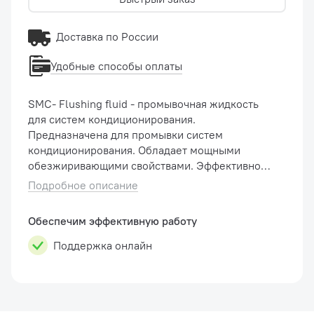
Доставка по России
Удобные способы оплаты
SMC- Flushing fluid - промывочная жидкость
для систем кондиционирования.
Предназначена для промывки систем
кондиционирования. Обладает мощными
обезжиривающими свойствами. Эффективно
удаляет остатки масел и другие загрязнения.
Подробное описание
Продукт совместим с металлами. Быстро и
полностью �...
Обеспечим эффективную работу
Поддержка онлайн