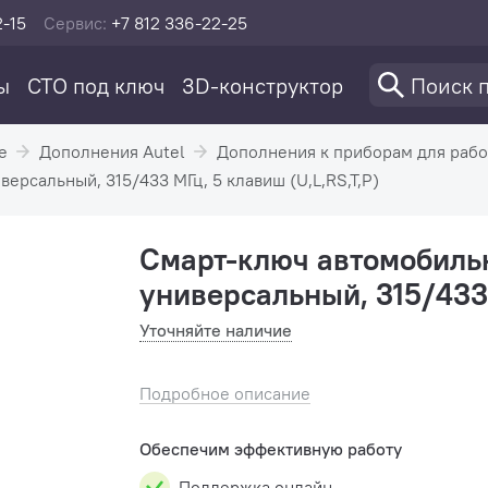
2-15
Сервис:
+7 812 336-22-25
ы
СТО под ключ
3D-конструктор
е
Дополнения Autel
Дополнения к приборам для рабо
ерсальный, 315/433 МГц, 5 клавиш (U,L,RS,T,P)
Смарт-ключ автомобильн
универсальный, 315/433 
Уточняйте наличие
Подробное описание
Обеспечим эффективную работу
Поддержка онлайн