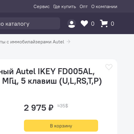
Сервис
Где купить
Опт
О компании
0
0
ты с иммобилайзерами Autel
ый Autel IKEY FD005AL,
МГц, 5 клавиш (U,L,RS,T,P)
2 975 ₽
≈35$
В корзину