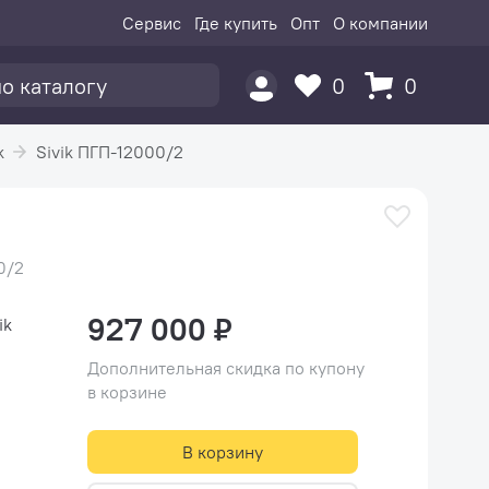
Сервис
Где купить
Опт
О компании
0
0
k
Sivik ПГП-12000/2
0/2
927 000 ₽
ik
Дополнительная скидка по купону
в корзине
В корзину