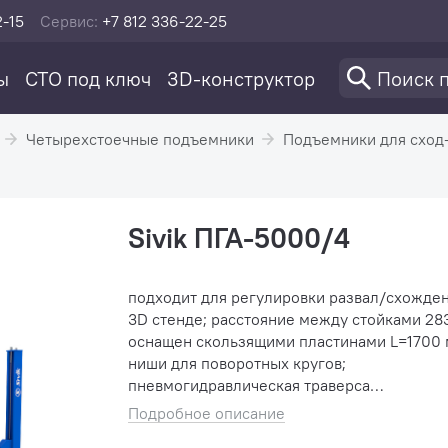
2-15
Сервис:
+7 812 336-22-25
ы
СТО под ключ
3D-конструктор
Четырехстоечные подъемники
Подъемники для сход
Sivik ПГА-5000/4
подходит для регулировки развал/схожден
3D стенде; расстояние между стойками 2830 мм;
оснащен скользящими пластинами L=1700 
ниши для поворотных кругов;
пневмогидравлическая траверса
грузоподъемностью 3,6 тонны; встроенная
Подробное описание
система безопасности. ...