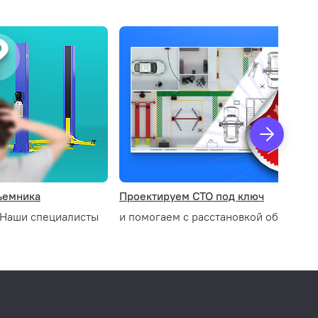
егковых
бренда SMC
ъемника
Проектируем СТО под ключ
 Наши специалисты
и помогаем с расстановкой оборудов
егулировки