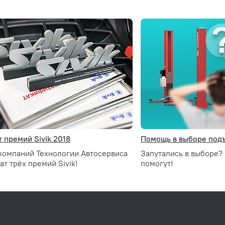
ой базой (от компактных малолитражек до длиннобазных л
Блок подготовки воздуха от японского 
 премий Sivik 2018
Помощь в выборе под
 компаний Технологии Автосервиса
Запутались в выборе?
Увеличенный срок службы и точный механизм р
ат трёх премий Sivik!
помогут!