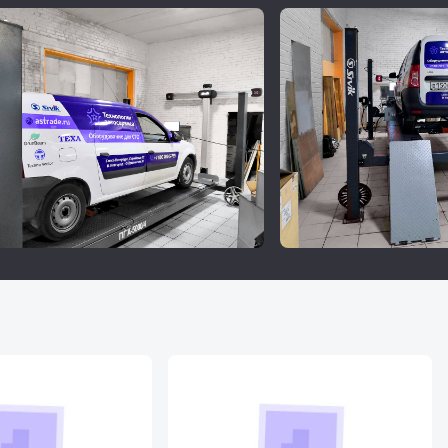
ого
 одной