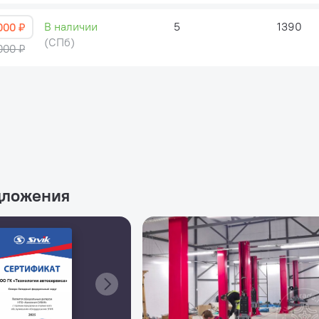
В наличии
5
1390
000 ₽
(СПб)
000 ₽
дложения