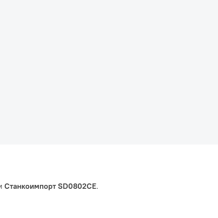
ом
Станкоимпорт SD0802CE
.