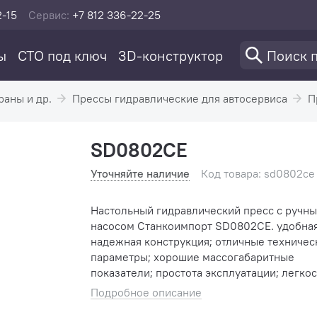
2-15
Сервис:
+7 812 336-22-25
ы
СТО под ключ
3D-конструктор
раны и др.
Прессы гидравлические для автосервиса
П
SD0802CE
Уточняйте наличие
Код товара: sd0802ce
Настольный гидравлический пресс с ручн
насосом Станкоимпорт SD0802CE. удобная и
надежная конструкция; отличные технические
параметры; хорошие массогабаритные
показатели; простота эксплуатации; легкость
обслуживания; длительный срок службы;
Подробное описание
оптимальное соотн...