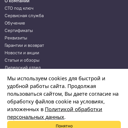
О компании
СТО под ключ
Сервисная служба
Обучение
Сертификаты
Реквизиты
Гарантии и возврат
Новости и акции
Статьи и обзоры
Дилерский отдел
Контакты
Мы используем cookies для быстрой и
удобной работы сайта. Продолжая
ИП Годунова Лариса Леонидовна
пользоваться сайтом, Вы даете согласие на
ИНН 532108772827, ОГРНИП 308532130300022, ОКПО
308532130300022
обработку файлов cookie на условиях,
© 2003—2025
изложенных в
Политикой обработки
«Автосервисторг»
персональных данных
.
Понятно
Политика обработки персональных данных