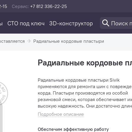
2-15
Сервис:
+7 812 336-22-25
ы
СТО под ключ
3D-конструктор
оставляется
Радиальные кордовые пластыри
Радиальные кордовые п
Радиальные кордовые пластыри Sivik
применяются для ремонта шин с поврежд
корда. Пластыри производятся из особой
резиновой смеси, которая обеспечивает и
высокую надежность. Они достаточно дли
в то же время эластичные, что исключает
Подробное описание
увеличение жесткости боковой ...
Обеспечим эффективную работу