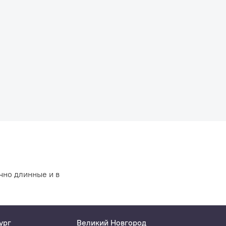
чно длинные и в
ург
Великий Новгород