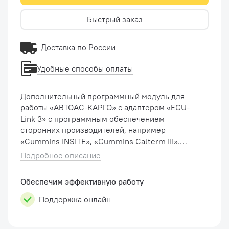
Быстрый заказ
Доставка по России
Удобные способы оплаты
Дополнительный программный модуль для
работы «АВТОАС-КАРГО» с адаптером «ECU-
Link 3» с программным обеспечением
сторонних производителей, например
«Cummins INSITE», «Cummins Calterm III».
Использование адаптеров семейства "ECU-
Подробное описание
Link" в режиме RP1210 с программой "Cummins
INSITE". Внимание! Прогр�...
Обеспечим эффективную работу
Поддержка онлайн