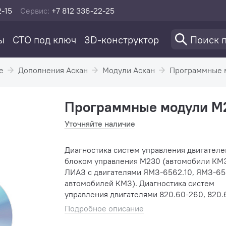
2-15
Сервис:
+7 812 336-22-25
ы
СТО под ключ
3D-конструктор
е
Дополнения Аскан
Модули Аскан
Программные 
Программные модули М
Уточняйте наличие
Диагностика систем управления двигателе
блоком управления М230 (автомобили КМ
ЛИАЗ с двигателями ЯМЗ-6562.10, ЯМЗ-65
автомобилей КМЗ). Диагностика систем
управления двигателями 820.60-260, 820.
автобусов НЕФАЗ и автомобилей КМЗ с бл
Подробное описание
управления М20.