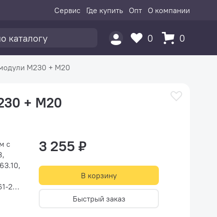
Сервис
Где купить
Опт
О компании
0
0
модули М230 + М20
230 + М20
3 255 ₽
м с
З,
63.10,
В корзину
61-260
оком
Быстрый заказ