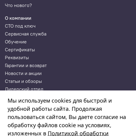
Что нового?
О компании
СТО под ключ
Сервисная служба
Обучение
Сертификаты
Реквизиты
Гарантии и возврат
Новости и акции
Статьи и обзоры
Дилерский отдел
Контакты
Мы используем cookies для быстрой и
удобной работы сайта. Продолжая
ИП Годунова Лариса Леонидовна
пользоваться сайтом, Вы даете согласие на
ИНН 532108772827, ОГРНИП 308532130300022, ОКПО
308532130300022
обработку файлов cookie на условиях,
© 2003—2025
изложенных в
Политикой обработки