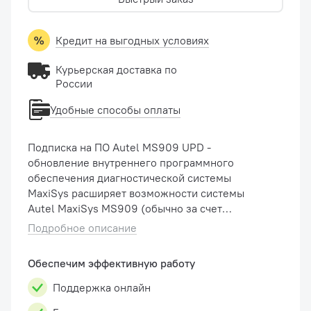
Кредит на выгодных условиях
Курьерская доставка по
России
Удобные способы оплаты
Подписка на ПО Autel MS909 UPD -
обновление внутреннего программного
обеспечения диагностической системы
MaxiSys расширяет возможности системы
Autel MaxiSys MS909 (обычно за счет
добавления новых процедур диагностики и
Подробное описание
новых моделей, или путем улучшения
приложений). В стоимость входит ...
Обеспечим эффективную работу
Поддержка онлайн