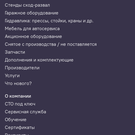
Корея:
Стенды сход-развал
Hyundai, Kia, SsangYong, DAEWOO, Hyundai CV,
Гаражное оборудование
Samsung
Гидравлика: прессы, стойки, краны и др.
Китай:
Мебель для автосервиса
Byd, Chery, Geely, Brilliance Great Wall, Foton (Eng),
Акционное оборудование
Maxus (Eng), Borgward (Eng), MG (Eng), DFSK, Zotye
Снятое с производства / не поставляется
(Eng), BAIC (Eng)
Запчасти
США:
Дополнения и комплектующие
Chrysler, Jeep, GM, Dodge, Ford
Производители
Малайзия:
Услуги
Perodua (Eng), Proton (Eng)
Что нового?
Индия:
О компании
Mahindra (Eng), Tata (Eng)
СТО под ключ
Сервисная служба
Обучение
Сертификаты