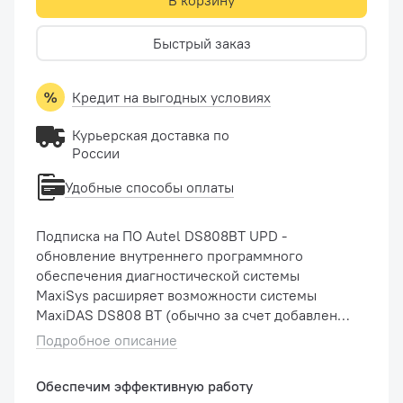
В корзину
Быстрый заказ
Кредит на выгодных условиях
Курьерская доставка по
России
Удобные способы оплаты
Подписка на ПО Autel DS808BT UPD -
обновление внутреннего программного
обеспечения диагностической системы
MaxiSys расширяет возможности системы
MaxiDAS DS808 BT (обычно за счет добавления
новых процедур диагностики и новых моделей,
Подробное описание
или путем улучшения приложений). В
стоимость входит г...
Обеспечим эффективную работу