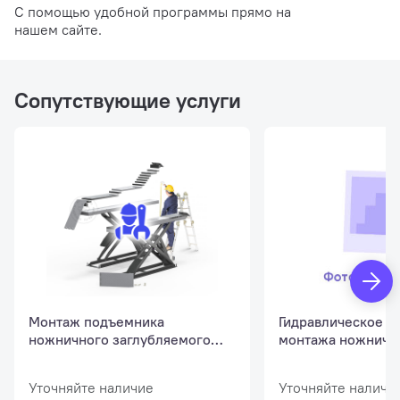
С помощью удобной программы прямо на
Время подъема/опускания
40/30 сек
нашем сайте.
Длина платформ до
4800 мм.
Сопутствующие услуги
Клиренс
330 мм.
Подъем до
2100 мм.
Ширина платформ
700 мм.
Монтаж подъемника
Гидравлическое м
ножничного заглубляемого
монтажа ножничн
длинного
подъемника
Уточняйте наличие
Уточняйте наличи