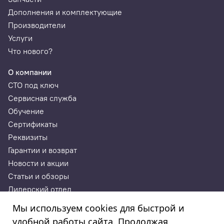
Гидравлический пресс NORDBERG N3520A
Дополнения и комплектующие
Пластины трапеции
Производители
Услуги
Набор насадок (пуансонов); Размер пуансон (7 шт.):
Что нового?
15, 2, 3, 6, 13, 10, 8 т
Паспорт-инструкция
О компании
СТО под ключ
Сервисная служба
Обучение
Сертификаты
Реквизиты
Гарантии и возврат
Новости и акции
Статьи и обзоры
Дилерский отдел
Контакты
Мы используем cookies для быстрой и
удобной работы сайта. Продолжая