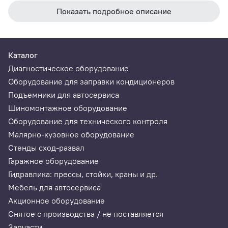
Глубина рабочего стола, мм:
148
Показать подробное описание
Минимальный подъем станины, мм:
25
Максимальный подъем станины, мм:
850
Каталог
Гидравлический ход, мм:
145
Диагностическое оборудование
Привод насоса:
пневматический
Оборудование для заправки кондиционеров
Исполнение:
напольный
Подъемники для автосервиса
Шиномонтажное оборудование
Ход винта, мм:
75
Оборудование для технического контроля
Максимальный рабочий диапазон, мм:
850
Малярно-кузовное оборудование
Расход воздуха, л/мин:
127
Стенды сход-развал
Габариты упаковки, мм:
1750 x 840 x 340
Гаражное оборудование
Вес упаковки, кг:
163
Гидравлика: прессы, стойки, краны и др.
Мебель для автосервиса
Акционное оборудование
Комплектация
Снятое с производства / не поставляется
Запчасти