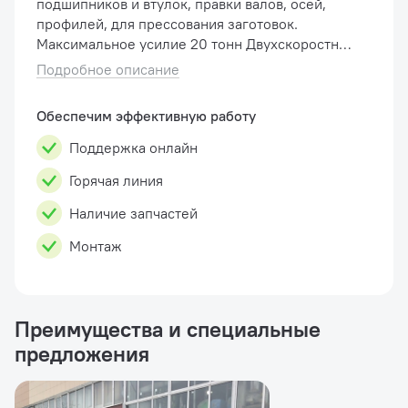
подшипников и втулок, правки валов, осей,
профилей, для прессования заготовок.
Максимальное усилие 20 тонн Двухскоростной
насос: "умный клапан" позволяет подводить
Подробное описание
шток цилиндра пресса к обслуживаемой
детали с �...
Обеспечим эффективную работу
Поддержка онлайн
Горячая линия
Наличие запчастей
Монтаж
Преимущества и специальные
предложения