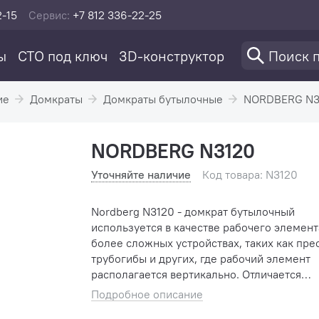
2-15
Сервис:
+7 812 336-22-25
ы
СТО под ключ
3D-конструктор
ие
Домкраты
Домкраты бутылочные
NORDBERG N3
NORDBERG N3120
Уточняйте наличие
Код товара: N3120
Nordberg N3120 - домкрат бутылочный
используется в качестве рабочего элемент
более сложных устройствах, таких как пре
трубогибы и других, где рабочий элемент
располагается вертикально. Отличается
компактностью конструкции, простотой
Подробное описание
обслуживания и надежностью в эксп�...