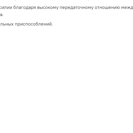
усилии благодаря высокому передаточному отношению меж
а.
ельных приспособлений.