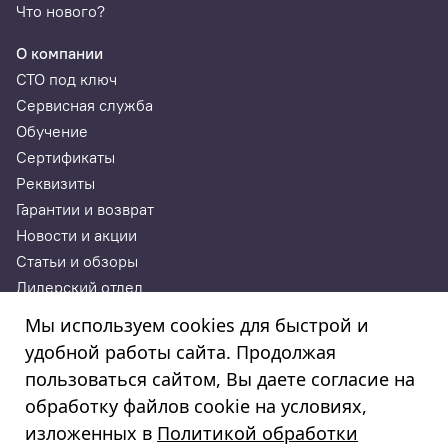
Что нового?
О компании
СТО под ключ
Сервисная служба
Обучение
Сертификаты
Реквизиты
Гарантии и возврат
Новости и акции
Статьи и обзоры
Дилерский отдел
Контакты
Мы используем cookies для быстрой и
удобной работы сайта. Продолжая
ИП Годунова Лариса Леонидовна
пользоваться сайтом, Вы даете согласие на
ИНН 532108772827, ОГРНИП 308532130300022, ОКПО
308532130300022
обработку файлов cookie на условиях,
© 2003—2025
изложенных в
Политикой обработки