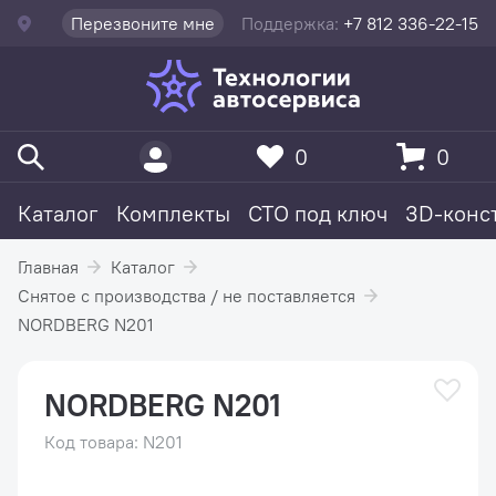
Перезвоните мне
Поддержка:
+7 812 336-22-15
0
0
Каталог
Комплекты
СТО под ключ
3D-конс
Главная
Каталог
Снятое с производства / не поставляется
NORDBERG N201
NORDBERG N201
Код товара: N201