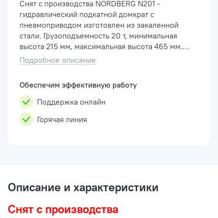
Снят с производства NORDBERG N201 -
гидравлический подкатной домкрат с
пневмоприводом изготовлен из закаленной
стали. Грузоподъемность 20 т, минимальная
высота 215 мм, максимальная высота 465 мм.
Клапан автоматической регулировки скорости
Подробное описание
спуска необходим для безопасного опуск�...
Обеспечим эффективную работу
Поддержка онлайн
Горячая линия
Описание и характеристики
Снят с производства