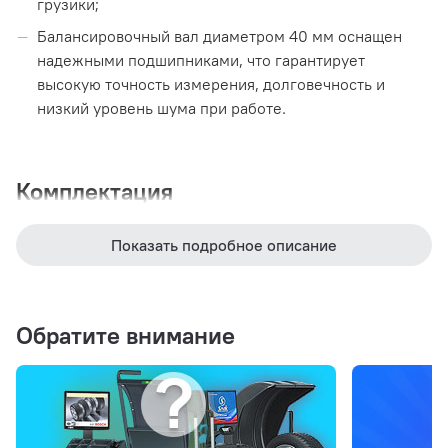
грузики;
Балансировочный вал диаметром 40 мм оснащен
надежными подшипниками, что гарантирует
высокую точность измерения, долговечность и
низкий уровень шума при работе.
Комплектация
Кожух;
Показать подробное описание
Балансировочные клещи;
Калибровочный грузик 100 гр;
Комплект конусов;
Обратите внимание
Быстрозажимная гайка;
Кронциркуль;
Инструкция на русском языке;