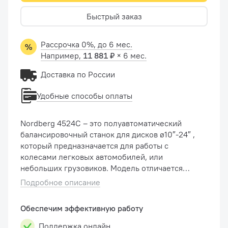
Быстрый заказ
Рассрочка 0%, до 6 мес.
Например,
11 881 ₽
× 6 мес.
Доставка по России
Удобные способы оплаты
Nordberg 4524C – это полуавтоматический
балансировочный станок для дисков ø10″-24″ ,
который предназначается для работы с
колесами легковых автомобилей, или
небольших грузовиков. Модель отличается
небольшим значением погрешности
Подробное описание
вычислений – 1 грамм. Надежные подшипники,
...
Обеспечим эффективную работу
Поддержка онлайн