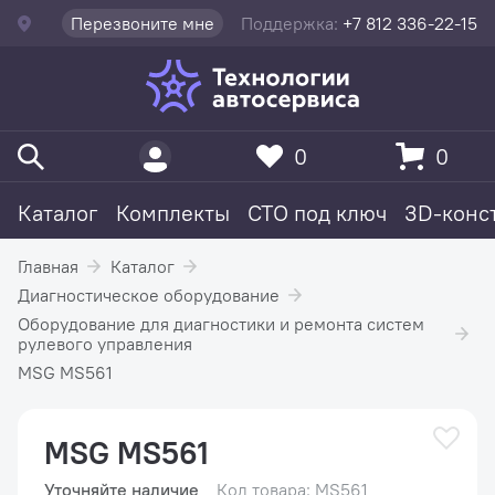
Перезвоните мне
Поддержка:
+7 812 336-22-15
0
0
Каталог
Комплекты
СТО под ключ
3D-конс
Главная
Каталог
Диагностическое оборудование
Оборудование для диагностики и ремонта систем
рулевого управления
MSG MS561
MSG MS561
Уточняйте наличие
Код товара: MS561