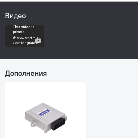
Встроенная диагностическая
программа (для агрегатов
Видео
автомобилей VW, Audi, Seat,
Skoda).
Возможность обновления
прошивки контроллера и базы
данных агрегатов (более 100
моделей) через интернет.
Наличие OBDII разъема для
Дополнения
подключения к контроллеру
различных диагностических
сканеров (Launch, MaxiSys,
ODIS, Bosch KTS и пр.).
Техническая поддержка по
вопросам эксплуатации
контроллера и ремонта
агрегатов.
Компактность прибора,