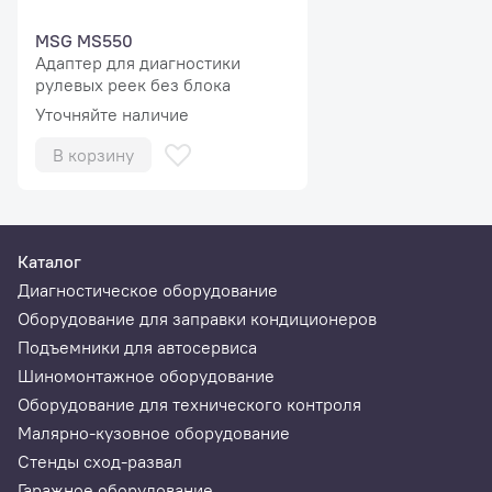
простота и надежность
MSG MS550
эксплуатации.
Адаптер для диагностики
рулевых реек без блока
Уточняйте наличие
В корзину
Технические характеристики
Габариты (Д×Ш×В), мм
355*255*85
Каталог
Напряжение питания, В
220
Диагностическое оборудование
Оборудование для заправки кондиционеров
Тип питающей сети
Однофазная
Подъемники для автосервиса
Шиномонтажное оборудование
Ток через клемму 30, А
0-100
Оборудование для технического контроля
Подключение к ПК
USB/Bluetooth
Малярно-кузовное оборудование
Стенды сход-развал
Напряжение на клемме 30, В
0-20
Гаражное оборудование