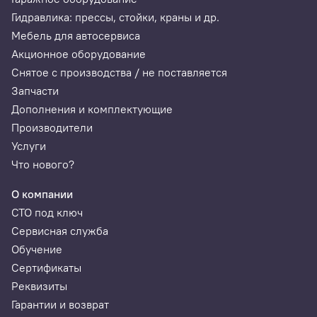
Гидравлика: прессы, стойки, краны и др.
Ток через клемму 15, А
0-3
Мебель для автосервиса
Акционное оборудование
Напряжение на клемме 15, В
0-20
Снятое с производства / не поставляется
Запчасти
Частота питающей сети, Гц
50/60
Дополнения и комплектующие
Обновление ПО
Через интернет
Производители
Услуги
База данных
Более 100 моделей
Что нового?
О компании
СТО под ключ
Сервисная служба
Обучение
Сертификаты
Реквизиты
Гарантии и возврат