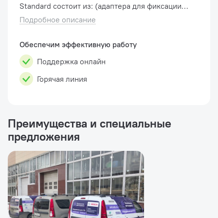
Standard состоит из: (адаптера для фиксации
колеса, 14мм вала, быстрой гайки,
Подробное описание
центровочных втулок и конусов, и настенного
диспл�...
Обеспечим эффективную работу
Поддержка онлайн
Горячая линия
Преимущества и специальные
предложения