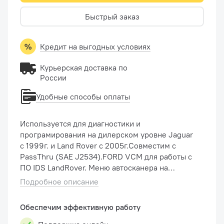
Быстрый заказ
Кредит на выгодных условиях
Курьерская доставка по
России
Удобные способы оплаты
Используется для диагностики и
програмирования на дилерском уровне Jaguar
с 1999г. и Land Rover с 2005г.Совместим с
PassThru (SAE J2534).FORD VCM для работы c
ПО IDS LandRover. Меню автосканера на
русском языке. Функции: Считывание
Подробное описание
/cтирание кодов неисправностей Вывод
параметров работы э...
Обеспечим эффективную работу