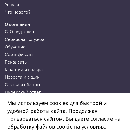
Услуги
Что нового?
О компании
СТО под ключ
Сервисная служба
Обучение
Сертификаты
Реквизиты
Гарантии и возврат
Новости и акции
Статьи и обзоры
Дилерский отдел
Контакты
Мы используем cookies для быстрой и
удобной работы сайта. Продолжая
ИП Годунова Лариса Леонидовна
пользоваться сайтом, Вы даете согласие на
ИНН 532108772827, ОГРНИП 308532130300022, ОКПО
308532130300022
обработку файлов cookie на условиях,