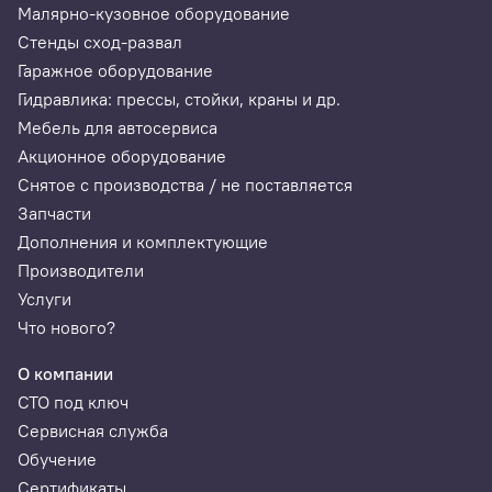
Малярно-кузовное оборудование
Способы подключения: стандартный OBDII разъем
Стенды сход-развал
Рабочее напряжение: 9-15 В
Гаражное оборудование
Ток покоя: 25 мА
Гидравлика: прессы, стойки, краны и др.
Среднее потребление: 35 мА
Мебель для автосервиса
Акционное оборудование
Температура хранения: -30℃-70℃
Снятое с производства / не поставляется
Рабочая температура: -20℃-55℃
Запчасти
Размеры: 4,8х2,4х3,2 см
Дополнения и комплектующие
Вес: 26 г
Производители
Услуги
Габариты упаковки
Что нового?
Размеры: 10 x 3 x 15 см
О компании
Вес: 0.08 кг
СТО под ключ
Программное обеспечение
Сервисная служба
Demo Diagnostic Program
Обучение
Сертификаты
EOBDII Diagnostic Program