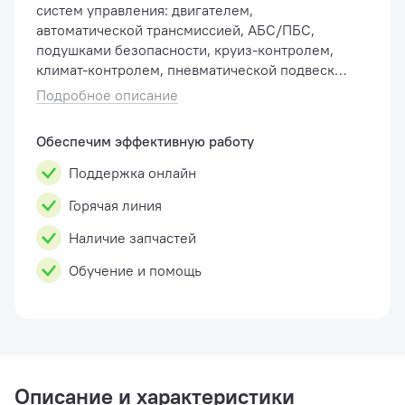
систем управления: двигателем,
автоматической трансмиссией, АБС/ПБС,
подушками безопасности, круиз-контролем,
климат-контролем, пневматической подвеской
и т.д. Возможности EasyDiag постоянно
Подробное описание
расширяются. Функции Чтени...
Обеспечим эффективную работу
Поддержка онлайн
Горячая линия
Наличие запчастей
Обучение и помощь
Описание и характеристики