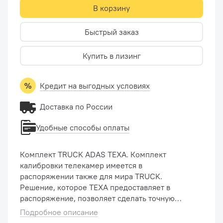
В корзину
Быстрый заказ
Купить в лизинг
Кредит на выгодных условиях
Доставка по России
Удобные способы оплаты
Комплект TRUCK ADAS TEXA. Комплект
калибровки телекамер имеется в
распоряжении также для мира TRUCK.
Решение, которое TEXA предоставляет в
распоряжение, позволяет сделать точную
операцию с системами поддержки при
Подробное описание
вождении IDC5 позволяет осуществить